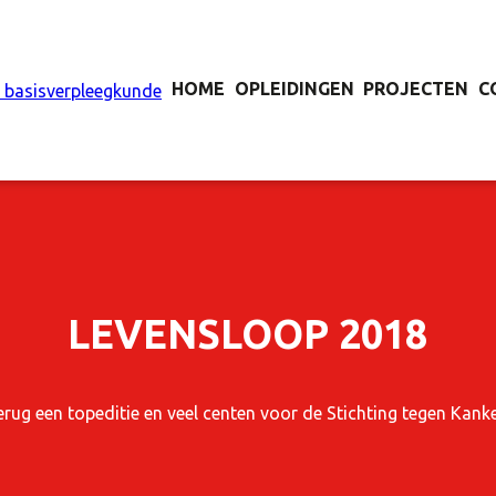
HOME
OPLEIDINGEN
PROJECTEN
C
LEVENSLOOP 2018
erug een topeditie en veel centen voor de Stichting tegen Kanke